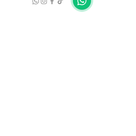
Suscríbete a nuestras actualizaciones
Email
Suscribirme
Cuna de Tierra® 2017
enoexperiencias@cunadetierra.com.mx
+52 (415) 454 0144
+52 (56) 5930 7680