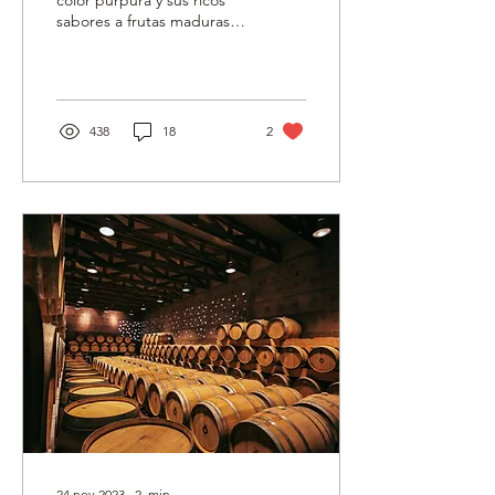
color púrpura y sus ricos
sabores a frutas maduras y
especias, el Malbec ha
conquistado los paladares
más exigentes
438
18
2
24 nov 2023
∙
2
min