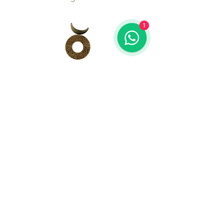
1
Cuna de Tierra
Vinícola
Restaurante
Visitas al
Viñedo
Tienda de Vinos
Eventos
Contacto