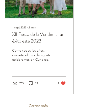
1 sept 2023
∙
2
min
XII Fiesta de la Vendimia ¡un
éxito este 2023!
Como todos los años,
durante el mes de agosto
celebramos en Cuna de
Tierra nuestra tradicional
FIESTA DE LA VENDIMIA.
En esta ocasión,...
753
22
2
Cargar más