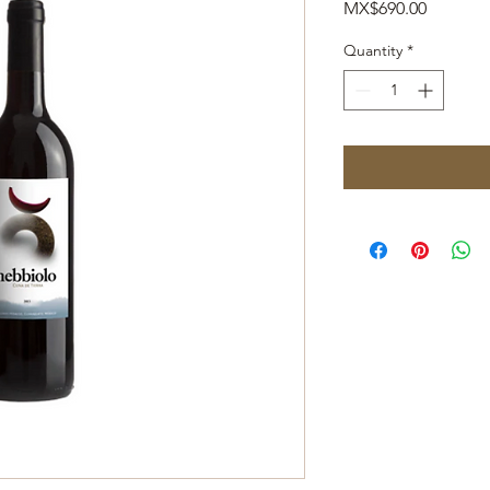
Price
MX$690.00
Quantity
*