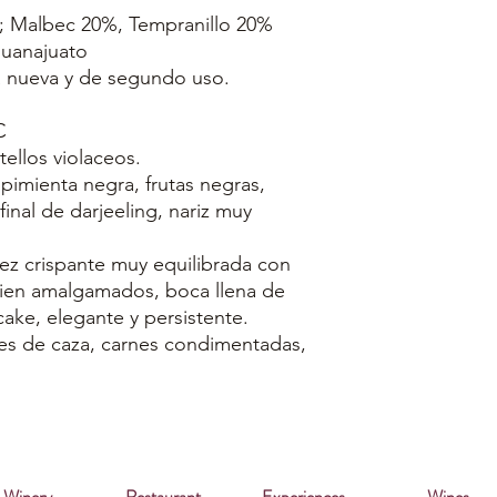
; Malbec 20%, Tempranillo 20%
Guanajuato
ca nueva y de segundo uso.
C
tellos violaceos.
pimienta negra, frutas negras,
 final de darjeeling, nariz muy
dez crispante muy equilibrada con
bien amalgamados, boca llena de
cake, elegante y persistente.
ves de caza, carnes condimentadas,
Winery
Restaurant
Experiences
Wines