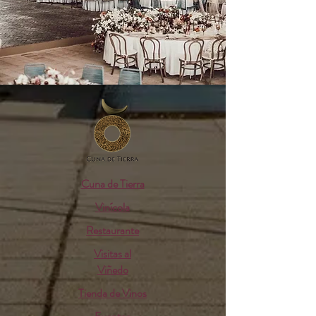
Cuna de Tierra
Vinícola
Restaurante
Visitas al
Viñedo
Tienda de Vinos