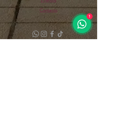
Eventos
Contacto
1
Suscríbete a nuestras actualizaciones
Email
Suscribirme
Cuna de Tierra® 2017
enoexperiencias@cunadetierra.com.mx