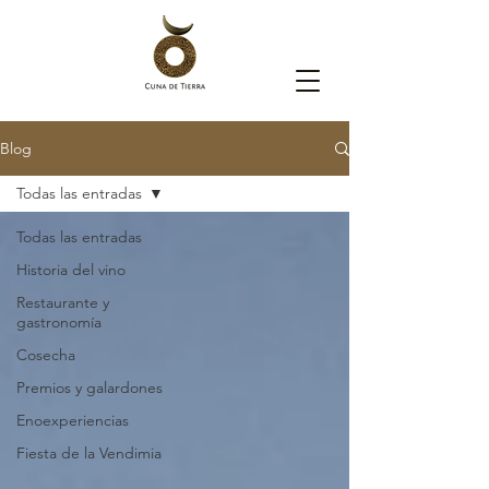
Blog
Todas las entradas
Todas las entradas
Historia del vino
Restaurante y
gastronomía
Cosecha
Premios y galardones
Enoexperiencias
Fiesta de la Vendimia