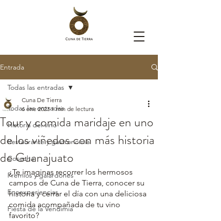
Entrada
Todas las entradas
Cuna De Tierra
Todas las entradas
6 ene 2023
1 min de lectura
Tour y comida maridaje en uno
Historia del vino
de los viñedos con más historia
Restaurante y gastronomía
de Guanajuato
Cosecha
¿Te imaginas recorrer los hermosos 
Premios y galardones
campos de Cuna de Tierra, conocer su 
Enoexperiencias
historia y cerrar el día con una deliciosa 
comida acompañada de tu vino 
Fiesta de la Vendimia
favorito?