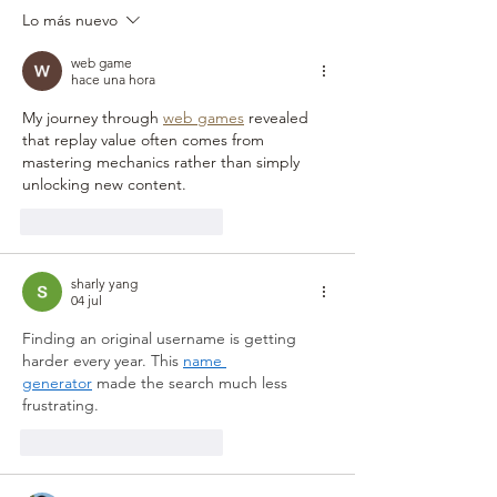
Experiencia Encuentro
Arte y Tradición
Lo más nuevo
Romántico
web game
hace una hora
My journey through 
web games
 revealed 
that replay value often comes from 
mastering mechanics rather than simply 
unlocking new content.
Me gusta
Reaccionar
sharly yang
04 jul
Finding an original username is getting 
harder every year. This 
name 
generator
 made the search much less 
frustrating.
Me gusta
Reaccionar