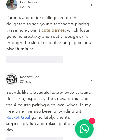
Eric Jason
02 jun
Parents and older siblings are often 
delighted to see young teenagers playing 
these non-violent 
cute games
, which foster 
genuine creativity and spatial design skills 
through the simple act of arranging colorful 
pixel furniture.
Me gusta
Reaccionar
Rocket Goal
07 may
Sounds like a beautiful experience at Cuna 
de Tierra, especially the vineyard tour and 
the 4-course pairing with local wines. In my 
free time I’ve also been unwinding with 
Rocket Goal
 game lately, and it’s 
1
surprisingly fun and relaxing after a busy 
day.